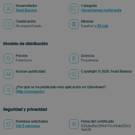
Desarrollador
Categoría
Yesid Bayona
Herramientas multimedia
Clasificación
Idiomas
No especificado
Español
y 45 más
Modelo de distribución
Precios
Licencia
Freemium
Propietaria
Incluye publicidad
Copyright © 2026 Yesid Bayona
¿Por qué se ha publicado esta aplicación en Uptodown?
(Más información)
Seguridad y privacidad
Permisos solicitados
Firma del certificado
Ver 6 permisos
833dbd5a129fbff70c49db253c6
9a6d5