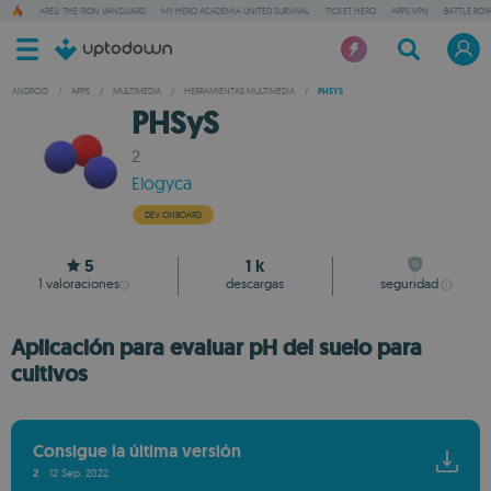
ARES: THE IRON VANGUARD
MY HERO ACADEMIA UNITED SURVIVAL
TICKET HERO
APPS VPN
BATTLE ROY
ANDROID
/
APPS
/
MULTIMEDIA
/
HERRAMIENTAS MULTIMEDIA
/
PHSYS
PHSyS
2
Elogyca
DEV ONBOARD
5
1 k
1
valoraciones
descargas
seguridad
Aplicación para evaluar pH del suelo para
cultivos
Consigue la última versión
2
12 Sep. 2022