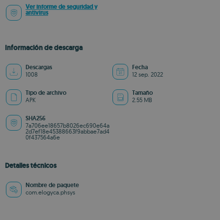
Ver informe de seguridad y
antivirus
Información de descarga
Descargas
Fecha
1008
12 sep. 2022
Tipo de archivo
Tamaño
APK
2.55 MB
SHA256
7a706ee18657b8026ec690e64a
2d7ef18e45388663f9abbae7ad4
0f437564a6e
Detalles técnicos
Nombre de paquete
com.elogyca.phsys