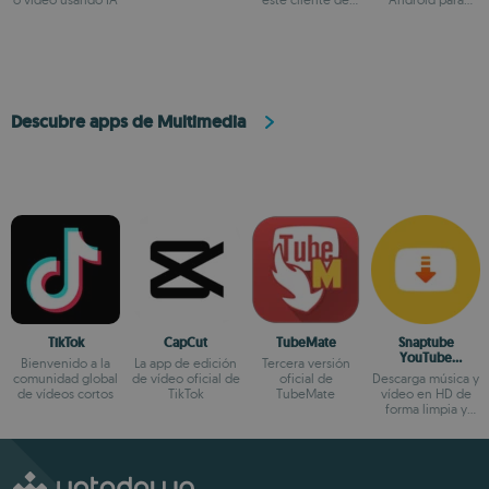
BitTorrent
mucho más
Descubre apps de Multimedia
TikTok
CapCut
TubeMate
Snaptube
YouTube
Bienvenido a la
La app de edición
Tercera versión
downloader &
comunidad global
de vídeo oficial de
oficial de
Descarga música y
MP3 converter
de vídeos cortos
TikTok
TubeMate
vídeo en HD de
forma limpia y
segura